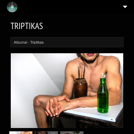
ASMENYBĖS
TRIPTIKAS
MENININKAI
IKONOS
Albumai
- Triptikas
9
SERIJOS
APIE
MEISTRAS IR MŪZA
MINČIŲ ΛRCHITEKTŪRA
5
ALBUMAI
PERJUNGIAMOS SAPNO TIKROVĖS
1
/
3