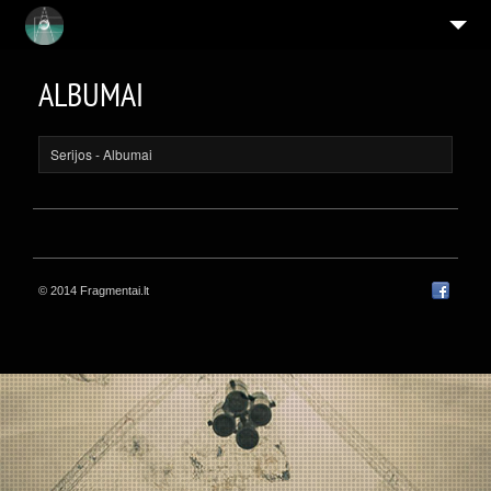
ASMENYBĖS
ALBUMAI
MENININKAI
IKONOS
Serijos
- Albumai
9
SERIJOS
APIE
MEISTRAS IR MŪZA
© 2014 Fragmentai.lt
MINČIŲ ΛRCHITEKTŪRA
5
ALBUMAI
PERJUNGIAMOS SAPNO TIKROVĖS